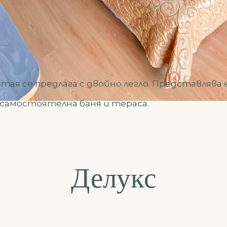
ая се предлага с двойно легло. Представлява
самостоятелна баня и тераса.
Делукс