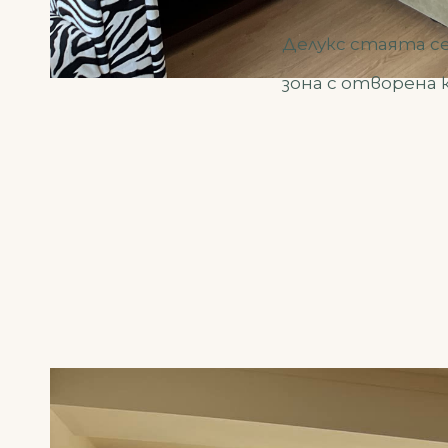
Делукс стаята се
зона с отворена 