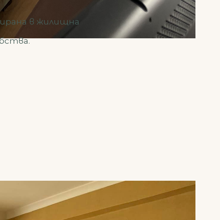
тирана в жилищна
обства.