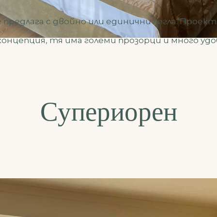
 предлага с двойно или единични легла. Проек
концепция, тя има големи прозорци и много уд
Супериорен