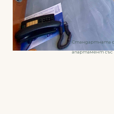
Стандартната ст
апартамент със 