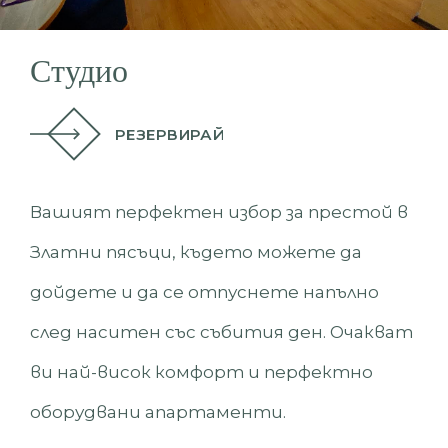
Студио
РЕЗЕРВИРАЙ
Вашият перфектен избор за престой в
Златни пясъци, където можете да
дойдете и да се отпуснете напълно
след наситен със събития ден. Очакват
ви най-висок комфорт и перфектно
оборудвани апартаменти.