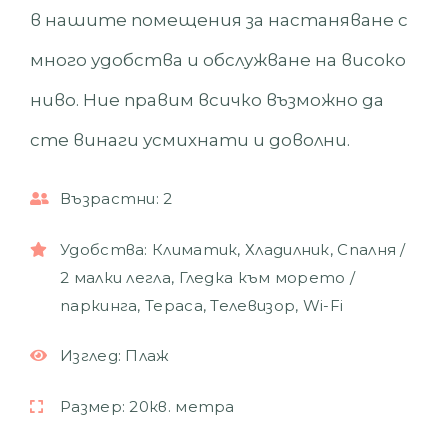
в нашите помещения за настаняване с
много удобства и обслужване на високо
ниво. Ние правим всичко възможно да
сте винаги усмихнати и доволни.
Възрастни:
2
Удобства:
Климатик
,
Хладилник
,
Спалня /
2 малки легла
,
Гледка към морето /
паркинга
,
Тераса
,
Телевизор
,
Wi-Fi
Изглед:
Плаж
Размер:
20кв. метра