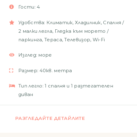
Гости:
4
Удобства:
Климатик
,
Хладилник
,
Спалня /
2 малки легла
,
Гледка към морето /
паркинга
,
Тераса
,
Телевизор
,
Wi-Fi
Изглед:
море
Размер:
40кв. метра
Тип легло:
1 спалня и 1 разтегателен
диван
РАЗГЛЕДАЙТЕ ДЕТАЙЛИТЕ