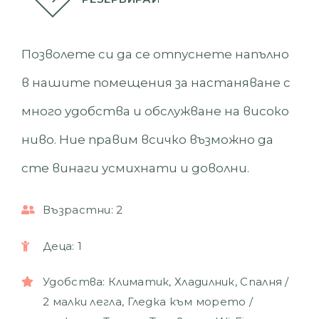
Позволете си да се отпуснете напълно
в нашите помещения за настаняване с
много удобства и обслужване на високо
ниво. Ние правим всичко възможно да
сте винаги усмихнати и доволни.
Възрастни:
2
Деца:
1
Удобства:
Климатик
,
Хладилник
,
Спалня /
2 малки легла
,
Гледка към морето /