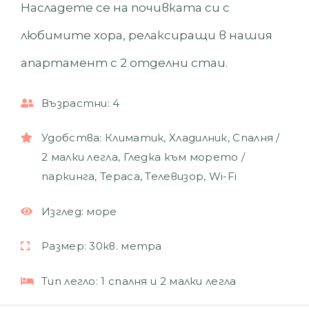
Насладете се на почивката си с
любимите хора, релаксиращи в нашия
апартамент с 2 отделни стаи.
Възрастни:
4
Удобства:
Климатик
,
Хладилник
,
Спалня /
2 малки легла
,
Гледка към морето /
паркинга
,
Тераса
,
Телевизор
,
Wi-Fi
Изглед:
море
Размер:
30кв. метра
Тип легло:
1 спалня и 2 малки легла